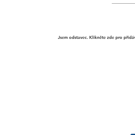
Jsem odstavec. Klikněte zde pro přidá
Pa
Prague Saints s. r. o.